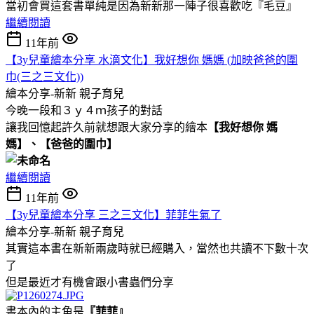
當初會買這套書單純是因為新新那一陣子很喜歡吃『毛豆』
繼續閱讀
11年前
【3y兒童繪本分享 水滴文化】我好想你 媽媽 (加映爸爸的圍
巾(三之三文化))
繪本分享-新新
親子育兒
今晚一段和３ｙ４ｍ孩子的對話
讓我回憶起許久前就想跟大家分享的繪本
【我好想你 媽
媽】、
【爸爸的圍巾】
繼續閱讀
11年前
【3y兒童繪本分享 三之三文化】菲菲生氣了
繪本分享-新新
親子育兒
其實這本書在新新兩歲時就已經購入，當然也共讀不下數十次
了
但是最近才有機會跟小書蟲們分享
書本內的主角是
『菲菲』