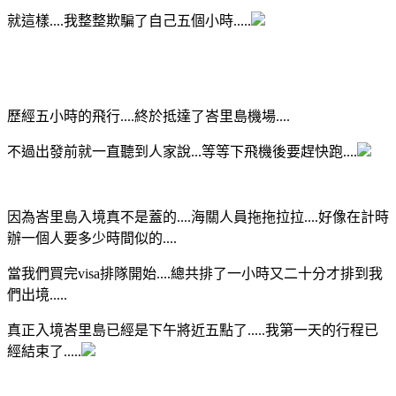
就這樣....我整整欺騙了自己五個小時.....
歷經五小時的飛行....終於抵達了峇里島機場....
不過出發前就一直聽到人家說...等等下飛機後要趕快跑....
因為峇里島入境真不是蓋的....海關人員拖拖拉拉....好像在計時
辦一個人要多少時間似的....
當我們買完visa排隊開始....總共排了一小時又二十分才排到我
們出境.....
真正入境峇里島已經是下午將近五點了.....我第一天的行程已
經結束了.....