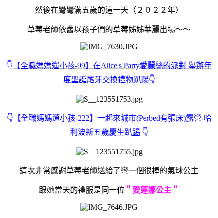
然後在彎彎滿五歲的這一天（２０２２年）
草莓老師依舊以孩子們的草莓姊姊華麗出場～～
👇
【全職媽媽遛小孩-99】在Alice's Party愛麗絲的派對 舉辦年
度聖誕尾牙交換禮物趴踢👇
👇
【全職媽媽遛小孩-222】一起來城市(Perbed有張床)露營-哈
利波新五歲慶生趴
踢
👇
這次非常感謝草莓老師送給了彎一個很棒的氣球公主
跟她當天的禮服是同一位
＂愛蓮娜公主＂