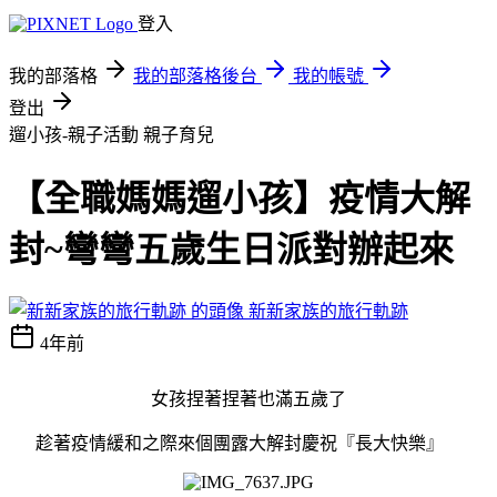
登入
我的部落格
我的部落格後台
我的帳號
登出
遛小孩-親子活動
親子育兒
【全職媽媽遛小孩】疫情大解
封~彎彎五歲生日派對辦起來
新新家族的旅行軌跡
4年前
女孩捏著捏著也滿五歲了
趁著疫情緩和之際來個團露大解封慶祝『長大快樂』